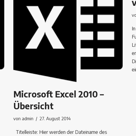
v
I
F
Li
e
D
e
Microsoft Excel 2010 –
Übersicht
von
admin
27. August 2014
Titelleiste: Hier werden der Dateiname des